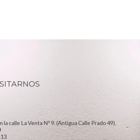
ISITARNOS
n la calle La Venta Nº 9. (Antigua Calle Prado 49).
0
113